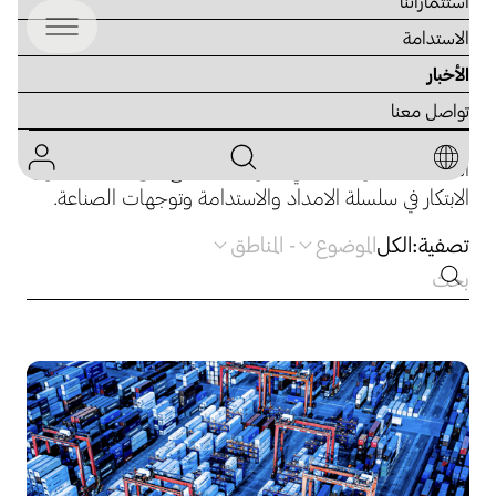
استثماراتنا
الاستدامة
الأخبار
المدونات والرؤى
تواصل معنا
استكشف مدونة أجيليتي جلوبال للاطلاع على مقالات حول
الابتكار في سلسلة الامداد والاستدامة وتوجهات الصناعة.
تصفية:
الكل
الموضوع
-
المناطق