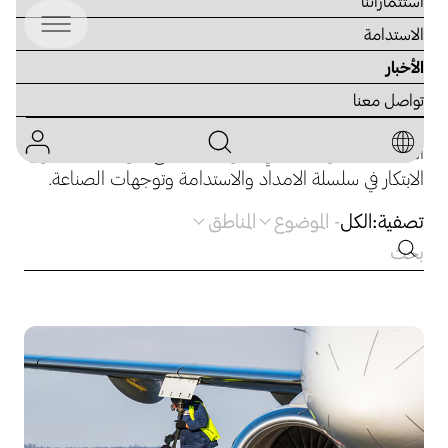
استثماراتنا
الاستدامة
الأخبار
المدونات والرؤى
تواصل معنا
استكشف مدونة أجيليتي جلوبال للاطلاع على مقالات حول
الابتكار في سلسلة الامداد والاستدامة وتوجهات الصناعة.
تصفية:
الكل
-
الموضوع
المناطق