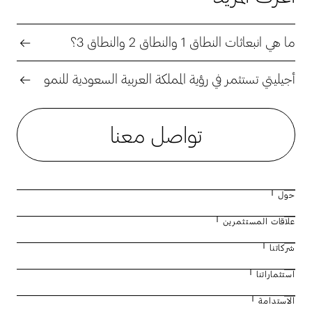
ما هي انبعاثات النطاق 1 والنطاق 2 والنطاق 3؟
أجيليتي تستثمر في رؤية المملكة العربية السعودية للنمو
تواصل معنا
حول
علاقات المستثمرين
نبذة عن أجيليتي
شركاتنا
مجلس الإدارة
التقرير السنوي لعام 2025
استثماراتنا
القيادة الإدارية
حقائق وأرقام
نظرة عامة على الأعمال
الاستدامة
تاريخنا
التقارير المالية – الأرشيف
مينزيز للطيران