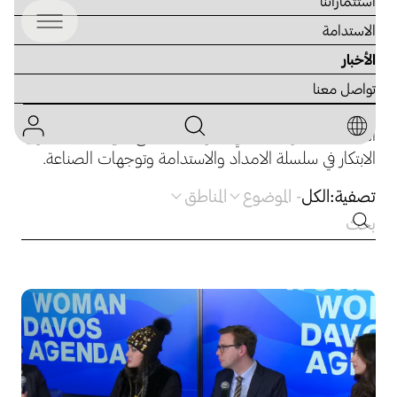
استثماراتنا
الاستدامة
الأخبار
المدونات والرؤى
تواصل معنا
استكشف مدونة أجيليتي جلوبال للاطلاع على مقالات حول
الابتكار في سلسلة الامداد والاستدامة وتوجهات الصناعة.
تصفية:
الكل
-
الموضوع
المناطق