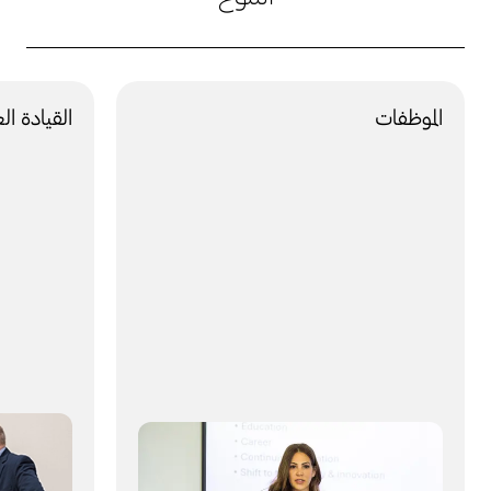
الموظفات
القيادة الع