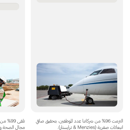
التزمت 96% من شركاتنا عدد الموظفين، بتحقيق صافي
تلقى 99%
انبعاثات صفرية (Menzies & ترايستار).
مجال الصحة وا