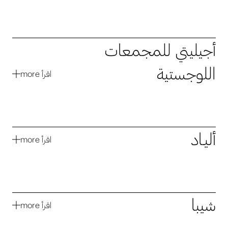
أجيليتي للمجمعات
اللوجستية
اقرأ
أليـاد
اقرأ
شيبا
اقرأ