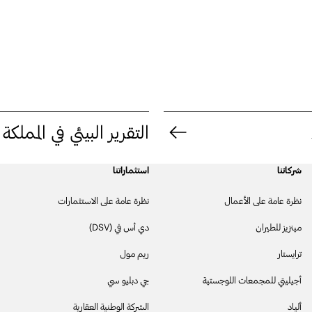
التقرير البيئي في المملكة ا
شركاتنا
استثماراتنا
نظرة عامة على الأعمال
نظرة عامة على الاستثمارات
مينزيز للطيران
دي أس في (DSV)
ترايستار
ريم مول
أجيليتي للمجمعات اللوجستية
جي دبليو سي
أليـاد
الشركة الوطنية العقارية