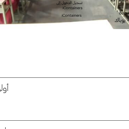
تسجيل الدخول إلى
iContainers
تحدة
iContainers
 يوباك
أول