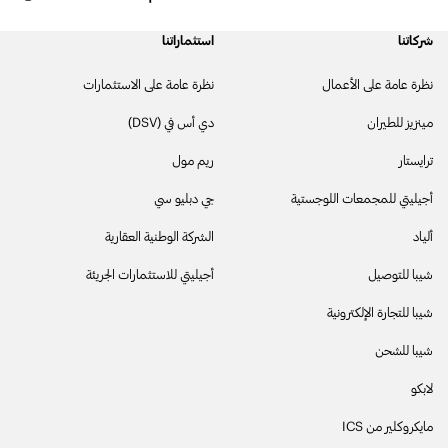
شركاتنا
استثماراتنا
نظرة عامة على الأعمال
نظرة عامة على الاستثمارات
مينزيز للطيران
دي أس في (DSV)
ترايستار
ريم مول
أجيليتي للمجمعات اللوجستية
جي دبليو سي
أليـاد
الشركة الوطنية العقارية
شيبا للتوصيل
أجيليتي للاستثمارات الجريئة
شيبا للتجارة الإلكترونية
شيبا للشحن
لابكو
مايكروكلير من ICS