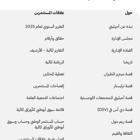
حول
علاقات المستثمرين
نبذة عن أجيليتي
التقرير السنوي لعام 2025
مجلس الإدارة
حقائق وأرقام
القيادة الإدارية
التقارير المالية – الأرشيف
تاريخنا
الرزنامة المالية
قصة مينزيز للطيران
تغطية المحللين
قصة ترايستار
إفصاحات المستثمرين
قصة أجيليتي للمجمعات اللوجستية
اجتماعات الجمعية العامة
قصة دي أس في (DSV)
قائمة سوق أبوظبي للأوراق المالية
قصة ريم مول
حساب المستثمر الوطني وحساب وسوق
أبوظبي للأوراق المالية
الثقافة والقيم
اتصل بفريق علاقات المستثمرين