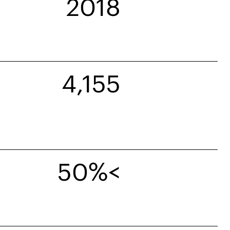
2018
4,155
>50%