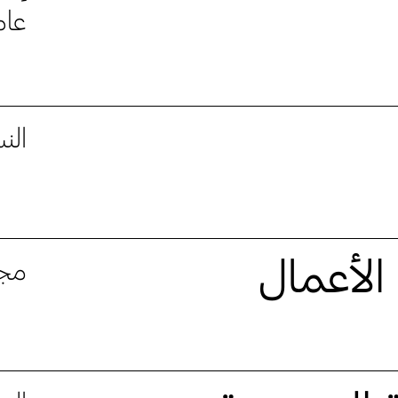
عام 025
النس
 الأعمال
مجا