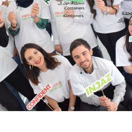
تسجيل الدخول إلى
iContainers
تحدة
iContainers
 يوباك