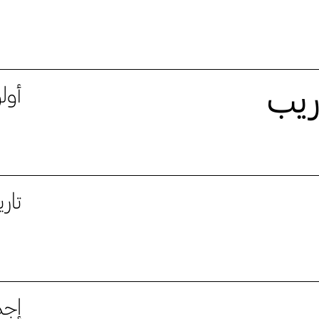
دريب
أول
تار