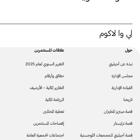
لي وا لاكوم
حول
علاقات المستثمرين
نبذة عن أجيليتي
التقرير السنوي لعام 2025
مجلس الإدارة
حقائق وأرقام
القيادة الإدارية
التقارير المالية – الأرشيف
تاريخنا
الرزنامة المالية
قصة مينزيز للطيران
تغطية المحللين
قصة ترايستار
إفصاحات المستثمرين
قصة أجيليتي للمجمعات اللوجستية
اجتماعات الجمعية العامة