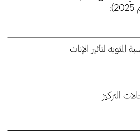
2):
بة المئوية لتأثير الإناث
لات التركيز