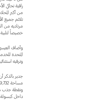
راقية تحاكي ال
من أكبر المحلا
تلائم جميع الأ
مرتاديه من ال
خصيصاً لتلبية
وأضاف العيسى:
المتحدة للخدما
وترفيه استثنائية
جدير بالذكر أ
ونقطة جذب سياح
داخل كبسولة هو