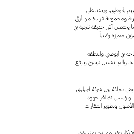
ار أمريكي في جزيرة الريم بأبوظبي، ويمتد على
مزايا حصرية ومجموعة فريدة من أرقى
 يوفّر أكثر من 400 علامة تجارية و80 مطعماً، كما يحتضن أكبر حديقة ثلجية في
وّق معززة رقمياً.
ة في أبوظبي والمنطقة
دولة الإمارات العربية المتحدة، والتي تشمل ترسيخ و رفع
وهي شراكة بين شركة أجيليتي
اك). ويؤسس تضافر جهود
 الأصول وتطوير العقارات
تكار بتقديمها تجربة تسوّق