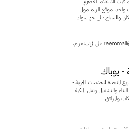
يم فيت آند غلام، الحصري
قف واحد. موقع الريم مول
سكان والسياح على حدٍ سواء.
لمتابعة أخبارنا اليومية، يرجى متابعتنا عبر صفحاتنا على وسائل التواصل الاجتماعي @reemmall على (إنستغرام،
- يوباك
 شركة المشاريع المتحدة للخدمات الجوية -
بناء والتشغيل ونقل الملكية
ة الكويت، وهي شركة استثمار وتطوير وإدارة