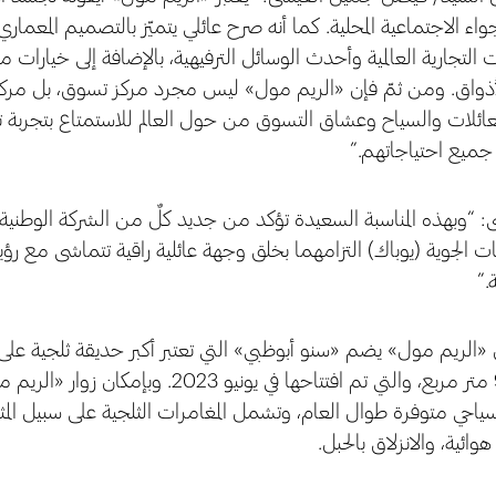
أجواء الاجتماعية المحلية. كما أنه صرح عائلي يتميّز بالتصميم المعما
ت التجارية العالمية وأحدث الوسائل الترفيهية، بالإضافة إلى خيارات م
ذواق. ومن ثمّ فإن «الريم مول» ليس مجرد مركز تسوق، بل مركزاً ن
عائلات والسياح وعشاق التسوق من حول العالم للاستمتاع بتجرب
 جميع احتياجاتهم.”
 “وبهذه المناسبة السعيدة تؤكد من جديد كلٌ من الشركة الوطنية ا
ت الجوية (يوباك) التزامهما بخلق وجهة عائلية راقية تتماشى مع رؤي
.”
ن «الريم مول» يضم «سنو أبوظبي» التي تعتبر أكبر حديقة ثلجية عل
ي متوفرة طوال العام، وتشمل المغامرات الثلجية على سبيل المثال: 
ائية، والانزلاق بالحبل.