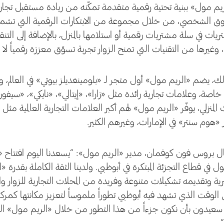
يم مول» ببنية تحتية رقمية متقدمة تمكّنه من ريادة مستقبل تجارب
سوق الشخصي، من خلال مجموعة من الابتكارات الرقمية التي تشمل تط
ريات في سلة مشتريات رقمية أو استلامها بالمنزل، بالإضافة إلى الت
 وغيرها من التقنيات التي تمنح الزوار تجربة تسوّق معززة رقمياً لا 
ذلك، يضم «الريم مول» أول متجر لـ «بلومينغديلز بيوتي» في العال
ة، وعلامات تجارية رائدة مثل «زارا»، «إيتالي»، «نايكي»، «سيفورا»،
ث المنزلي، يوفّر «الريم مول» لهم أكبر العلامات التجارية العالمية م
 «هوم سنتر» في الإمارات، وغيرهم الكثير.
ل بروس فون كوفمان، مدير «الريم مول»: “يسعدنا اليوم افتتاح «
 في قطاع التجزئة المبتكرة في أبوظبي. ولدينا الثقة الكاملة بقدر
 وتقديمه تشكيلات متنوعة وفريدة من المحلات التجارية للزوار والس
الوقت الذي تشهد فيه أبوظبي تطوراً ملموساً لتعزيز مكانتها كمركز
 سعيدون بأن نكون جزءاً من هذا التطور من خلال «الريم مول» ال
”