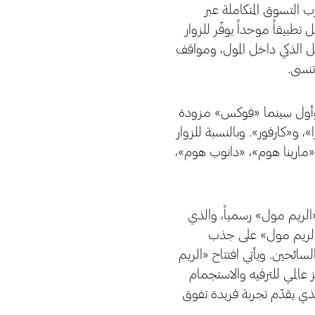
 التسوق المتكاملة عبر
بيقاً موحداً يوفّر للزوار
نقل الذكي داخل المول، ومواقف
تنسى.
م، وأول سينما «فوكس» مزودة
 و«كارفور». وبالنسبة للزوار
ثل «مارينا هوم»، «دانوب هوم»،
الريم مول» رسمياً، والذي
ة «الريم مول» على جذب
ائحين. ويأتي افتتاح «الريم
 عالمي للترفيه والاستجمام
ذي يقدّم تجربة فريدة تفوق