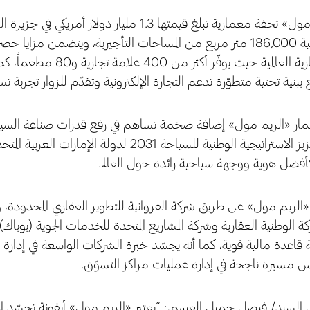
يجسّد «الريم مول» تحفة معمارية تبلغ قيمتها 1.3 مليار دول
مساحة إجمالية 186,000 متر مربع من المساحات التأجيرية، ويتضمن 
العلامات التجارية العالمية حيث
 ببنية تحتية متطوّرة تدعم التجارة الإلكترونية وتقدّم للزوار تجربة تس
مار «الريم مول» إضافة ضخمة تساهم في رفع قدرات صناعة السياح
ويساهم في تعزيز الاستراتيجية الوطنية للسياحة 2031 ل
كأفضل هوية ووجهة سياحية رائدة حول العالم.
«الريم مول» عن طريق شركة الفروانية للتطوير العقاري المحدودة، 
ة الوطنية العقارية وشركة المشاريع المتحدة للخدمات الجوية (يوب
ة قاعدة مالية قوية، كما أنه يجسّد خبرة الشركات الواسعة في إدارة
كس مسيرة ناجحة في إدارة عمليات مراكز التسوّق.
السيد/ فيصل جميل العيسى: “يعتبر «الريم مول» أيقونة تجسّد الاب