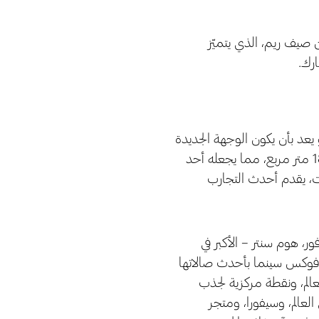
 صيف ريم، الذي يتميّز
رك.
قيمة تطوير المشروع 1.3 مليار دولار، وهو يعد بأن يكون الوجهة الجديدة
للتسوق والمطاعم ونمط الحياة العصري والترفيه. يمتد المول على مساحة 186,000 متر مربع، مما يجعله أحد
ر من 400 متجر و 6,400 موقف للسيارات، يقدم أحدث التجارب
، هوم سنتر – الأكبر في
ة، فوكس سينما بأحدث صالاتها
عالم، ونقطة مركزية لجذب
 العالم، وسيفورا، ومتجر