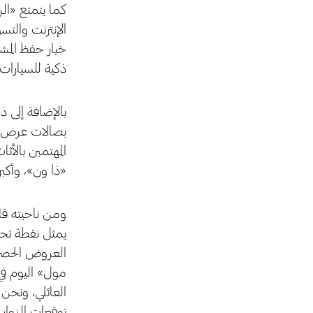
كما يتمتع «الر
الإنترنت والت
خيار حفظ المشت
ذكية للسيارات،
بالإضافة إلى 
بصالات عرض خاص
المهتمين بالأثا
«ذا ون»، وأكبر
ومن ناحيته قا
يمثل نقطة تحول
العروض الحصرية
مول» اليوم في 
العائلي، ونحن
توقعات الزوار.