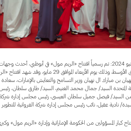
أبوظبي – 2 يونيو 2024: تم رسمياً افتتاح «الريم مول» في أبوظبي، أحدث 
تطوراً في الشرق الأوسط، وذلك يوم الأربعاء الموافق 
هيان بن مبارك آل نهيان وزير التسامح والتعايش بالإمارات، سعادة
بية المتحدة السيد/ جمال محمد الغنيم، السيد/ طارق سلطان، رئيس
 من السيد/ فيصل جميل سلطان العيسى، رئيس مجلس إدارة شركة الف
يدة/ نادية عقيل، نائب رئيس مجلس إدارة شركة الفروانية للتطوير ا
اح كبار المسؤولين من الحكومة الإماراتية وإدارة «الريم مول» وكب