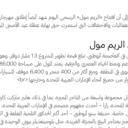
إلى أن افتتاح «الريم مول» الرسمي اليوم شهد أيضاً إطلاق مهرجان
عاليات والاحتفالات التي استمرت حتى نهاية عطلة عيد الأضحى المبا
الريم مول
يقع الريم مول في العاصمة أبوظبي، تبلغ 
أكبر مراكز التسوق في المنطقة. ومع أكث
ر من جميع أنحاء الإمارات العربية المتحدة وخارجها.<br>
مجموعة واسعة من المتاجر المميزة، بما في ذلك هايبر ماركت كارفور
ية المتحدة، زارا – أحدث مفهوم مصمم في الإمارات العربية المتحد
صة، حديقة سنو أبوظبي – أحد أكبر الحدائق الثلجية المغلقة في ال
يز بمتاجر البيع بالتجزئة الفريدة، مثل بلومينغديلز بيوتي الوحيدة في