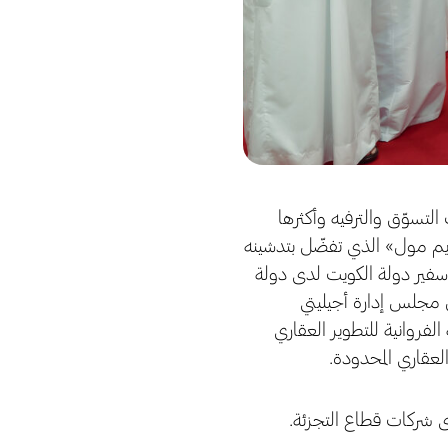
وجهات التسوّق والترفيه وأكثرها
29 مايو، وقد شهد افتتاح «الريم مول» الذي تفضّل بتدشينه
 سفير دولة الكويت لدى دولة
 مجلس إدارة أجيليتي
روانية للتطوير العقاري
لعقاري المحدودة.
رى شركات قطاع التجزئة.