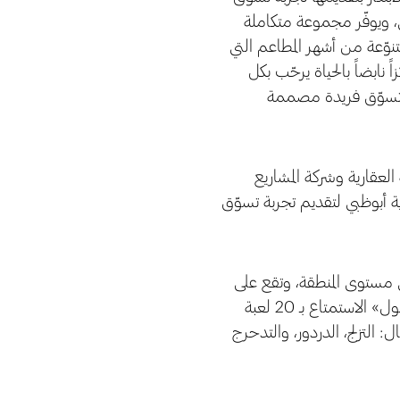
ري، ويوفّر مجموعة متكاملة
تنوّعة من أشهر المطاعم التي
ابضاً بالحياة يرحّب بكل
ة تسوّق فريدة مصممة
لعقارية وشركة المشاريع
ة أبوظبي لتقديم تجربة تسوّق
ى مستوى المنطقة، وتقع على
مساحة 9,732 متر مربع، والتي تم افتتاحها في يونيو 2023. وبإمكان زوار «الريم مول» الاستمتاع بـ 20 لعبة
التزلج، الدردور، والتدحرج