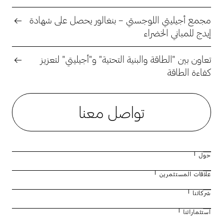
مجمع أجيليتي اللوجستي – بنغالور يحصل على شهادة
إيدج للمباني الخضراء
تعاون بين "الطاقة والبنية التحتية" و"أجيليتي" لتعزيز
كفاءة الطاقة
تواصل معنا
حول
علاقات المستثمرين
نبذة عن أجيليتي
شركاتنا
مجلس الإدارة
التقرير السنوي لعام 2025
استثماراتنا
القيادة الإدارية
حقائق وأرقام
نظرة عامة على الأعمال