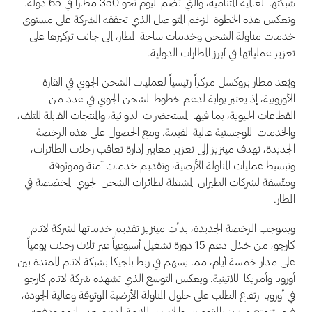
شبكتها العالمية المتنامية، والتي تضم اليوم نحو 350 مطاراً في 65 دولة.
وتعكس هذه الخطوة الزخم المتواصل الذي تحققه الشركة على مستوى
خدمات مناولة الشحن وخدمات ساحة المطار، إلى جانب تركيزها على
تعزيز عملياتها في أبرز المطارات الدولية.
ويُعد مطار بروكسل مركزاً رئيسياً لعمليات الشحن الجوي في القارة
الأوروبية، إذ يعتبر بوابة لدعم خطوط الشحن الجوي في عدد من
القطاعات الحيوية، بما فيها المستحضرات الدوائية، والمنتجات القابلة للتلف،
والخدمات اللوجستية عالية القيمة. ومع الحصول على هذه الرخصة
الجديدة، تهدف مينزيز إلى تعزيز معايير إدارة تعاقب رحلات الطائرات،
وتبسيط عمليات المناولة الأرضية، وتقديم خدمات آمنة وموثوقة
ومتّسقة لشركات الطيران المشغلة لطائرات الشحن الجوي المخصّصة في
المطار.
وبموجب الرخصة الجديدة، بدأت مينزيز تقديم خدماتها لشركة لاتام
كارجو، من خلال دعم 15 دورة تشغيل أسبوعياً عبر ثلاث رحلات يومياً
على مدار خمسة أيام، مما يسهم في ربط بلجيكا بشبكة لاتام الممتدة بين
أوروبا وأمريكا اللاتينية. ويعكس التوسع الذي تشهده شركة لاتام كارجو
في أوروبا ارتفاع الطلب على حلول المناولة الأرضية الموثوقة وعالية الجودة،
فيما تتمتع مينزيز بالمقومات والخبرات اللازمة لدعم هذا النمو ودفعه