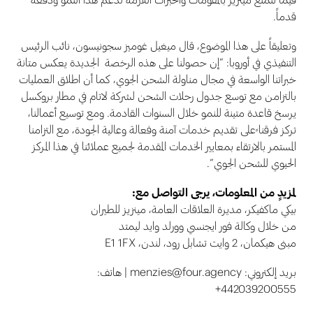
قدماً.
وتعليقاً على هذا الموضوع، قال ميغيل غوميز سجونيسون، نائب الرئيس
التنفيذي في أوروبا: “إن حصولنا على هذه الرخصة الجديدة يعكس متانة
خبراتنا الواسعة في مجال مناولة الشحن الجوي، كما أن اطلاق العمليات
بالتزامن مع توسع جدول رحلات الشحن لشركة لاتام في مطار بروكسل
يرسخ قاعدة متينة للنمو خلال السنوات القادمة. ومع توسيع أعمالنا،
تركز فرقنا ًعلى تقديم خدمات آمنة وفعالة وعالية الجودة، مع التزامنا
المستمر بالارتقاء بمعايير الخدمات المقدمة لجميع عملائنا في هذا المركز
الحيوي للشحن الجوي”.
لمزيدٍ من المعلومات، يرجى التواصل مع:
بيكي ماكفيكر، مديرة العلاقات العامة، مينزيز للطيران
من خلال وكالة فور ايجنسي وورلد وايد ليمتد
مبنى هيكمان، 2 وايت تشابل رود، لندن، E1 1FX
بريد إلكتروني: menzies@four.agency | هاتف:
442039200555+