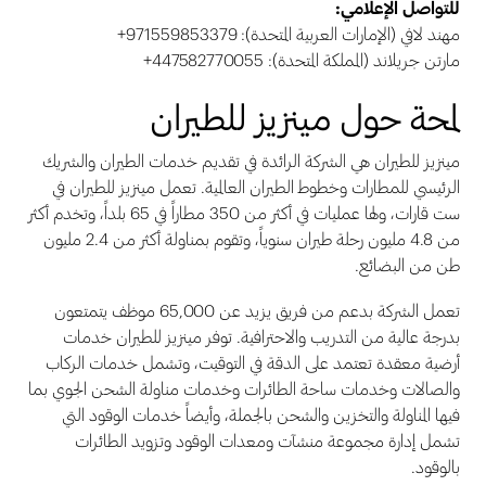
للتواصل الإعلامي:
مهند لافي (الإمارات العربية المتحدة): 971559853379+
مارتن جريلاند (المملكة المتحدة): 447582770055+
لمحة حول مينزيز للطيران
مينزيز للطيران هي الشركة الرائدة في تقديم خدمات الطيران والشريك
الرئيسي للمطارات وخطوط الطيران العالمية. تعمل مينزيز للطيران في
ست قارات، ولها عمليات في أكثر من 350 مطاراً في 65 بلداً، وتخدم أكثر
من 4.8 مليون رحلة طيران سنوياً، وتقوم بمناولة أكثر من 2.4 مليون
طن من البضائع.
تعمل الشركة بدعم من فريق يزيد عن 65,000 موظف يتمتعون
بدرجة عالية من التدريب والاحترافية. توفر مينزيز للطيران خدمات
أرضية معقدة تعتمد على الدقة في التوقيت، وتشمل خدمات الركاب
والصالات وخدمات ساحة الطائرات وخدمات مناولة الشحن الجوي بما
فيها المناولة والتخزين والشحن بالجملة، وأيضاً خدمات الوقود التي
تشمل إدارة مجموعة منشآت ومعدات الوقود وتزويد الطائرات
بالوقود.