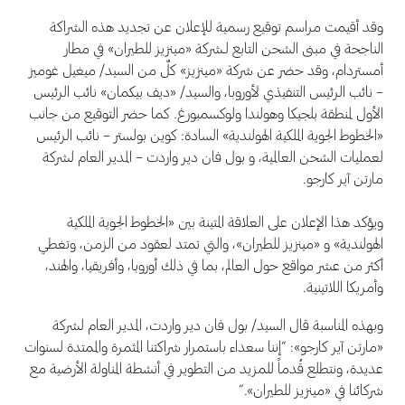
وقد أقيمت مراسم توقيع رسمية للإعلان عن تجديد هذه الشراكة
الناجحة في مبنى الشحن التابع لـشركة «مينزيز للطيران» في مطار
أمستردام، وقد حضر عن شركة «مينزيز» كلٌ من السيد/ ميغيل غوميز
– نائب الرئيس التنفيذي لأوروبا، والسيد/ «ديف بيكمان» نائب الرئيس
الأول لمنطقة بلجيكا وهولندا ولوكسمبورغ. كما حضر التوقيع من جانب
«الخطوط الجوية الملكية الهولندية» السادة: كوين بولستر – نائب الرئيس
لعمليات الشحن العالمية، و بول فان دير واردت – المدير العام لشركة
مارتن آير كارجو.
ويؤكد هذا الإعلان على العلاقة المتينة بين «الخطوط الجوية الملكية
الهولندية» و «مينزيز للطيران»، والتي تمتد لعقود من الزمن، وتغطي
أكثر من عشر مواقع حول العالم، بما في ذلك أوروبا، وأفريقيا، والهند،
وأمريكا اللاتينية.
وبهذه المناسبة قال السيد/ بول فان دير واردت، المدير العام لشركة
«مارتن آير كارجو»: “إننا سعداء باستمرار شراكتنا المثمرة والممتدة لسنوات
عديدة، ونتطلع قُدماً للمزيد من التطوير في أنشطة المناولة الأرضية مع
شركائنا في «مينزيز للطيران».”