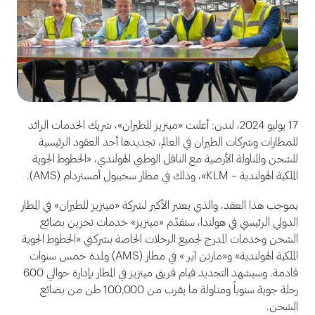
17 يوليو 2024، لندن: أعلنت «مينزيز للطيران»، شريك الخدمات الرائد
للمطارات وشركات الطيران في العالم، تجديدها أحد العقود الرئيسية
للشحن والمناولة الأرضية مع الناقل الوطني الهولندي، «الخطوط الجوية
الملكية الهولندية – KLM»، وذلك في مطار سخيبول أمستردام (AMS).
بموجب هذا العقد، والذي يعتبر الأكبر لشركة «مينزيز للطيران» في المطار
الدولي الرئيسي في هولندا، ستقدّم «مينزيز» خدمات تخزين بضائع
الشحن وخدمات المدرج لجميع الرحلات الخاصة بشركتي «الخطوط الجوية
الملكية الهولندية» و«مارتن آير » في مطار (AMS) ولمدة خمس سنوات
قادمة. وسيشهد التجديد قيام فريق مينزيز في المطار بإدارة حوالي 600
رحلة جوية سنوياً ومناولة ما يقرب من 100,000 طن من بضائع
الشحن.