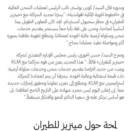
وبدوره قال السيد/ كوين بولستر، نائب الرئيس لعمليات الشحن العالمية
في «الخطوط الجوية الملكية الهولندية»: “يسرّنا تجديد الشراكة مع «مينزيز
للطيران» في مطار سخيبول أمستردام. لقد كان التعاون الطويل بيننا
أساسياً لنجاحنا، ونحن على ثقة بأننا معاً سنستمر بتقديم خدمات
شحن ومناولة أرضية عالية الجودة لعملائنا، ونتطلع لتقوية علاقتنا بصورة
أكبر ومواصلة تنفيذ عملياتنا بنجاح.”
وصرح السيد/ حسن الحوري، رئيس مجلس الإدارة التنفيذي لشركة
«مينزيز للطيران» قائلاً: ” هذا التجديد يعزز من قوة شراكتنا مع KLM
ويثبت من جديد التزامنا بتقديم خدمات شحن وخدمات مناولة أرضية
ذات قيمة استثنائية وعالية الجودة. يشرفنا أن يتم اعتمادنا كشركاء
استراتيجيين مع KLM، ونتطلع إلى تعزيز تعاوننا وتحقيق إنجازات جديدة
معاً. إن إعلان اليوم ليس مجرد شهادة على التاريخ الناجح لعلاقتنا، بل
هو أساس نرتكز عليه في سعينا الدائم للنمو والابتكار مستقبلاً.”
لمحة حول مينزيز للطيران