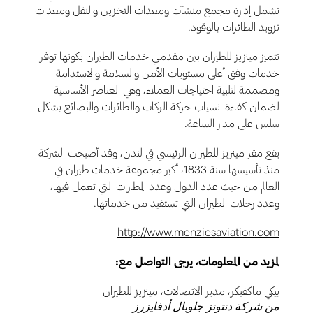
تشمل إدارة مجمع منشآت ومعدات التخزين والنقل ومعدات
تزويد الطائرات بالوقود.
تتميز مينزيز للطيران بين مقدمي خدمات الطيران بكونها توفر
خدمات وفق أعلى مستويات الأمن والسلامة والاستدامة
ومصممة لتلبية احتياجات العملاء، وهي العناصر الأساسية
لضمان كفاءة انسياب حركة الركاب والطائرات والبضائع بشكل
سلس على مدار الساعة.
يقع مقر مينزيز للطيران الرئيسي في لندن، وقد أصبحت الشركة
منذ تأسيسها سنة 1833، أكبر مجموعة خدمات طيران في
العالم من حيث عدد الدول وعدد المطارات التي تعمل فيها،
وعدد رحلات الطيران التي تستفيد من خدماتها.
http://www.menziesaviation.com
لمزيد من المعلومات، يرجى التواصل مع:
بيكي ماكفيكر، مدير الاتصالات، مينزيز للطيران
من شركة دنتونز جلوبال أدفايزرز