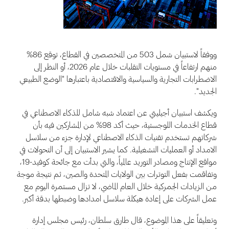
ووفقاً لاستبيان شمل 503 من المتخصصين في القطاع، توقع 86%
منهم ارتفاعاً في مستويات التقلبات خلال عام 2026، أو النظر إلى
الاضطرابات التجارية والسياسية والاقتصادية باعتبارها "الوضع الطبيعي
الجديد".
ويكشف استبيان أجيليتي عن اعتماد شبه شامل للذكاء الاصطناعي في
قطاع الخدمات اللوجستية، حيث أكد 98% من المشاركين فيه بأن
شركاتهم تستخدم تقنيات الذكاء الاصطناعي لإدارة جزء من سلاسل
الامداد أو العمليات التشغيلية. كما يشير الاستبيان إلى أن التحولات في
مواقع الإنتاج ومصادر التوريد عالمياً، والتي بدأت مع جائحة كوفيد-19،
وتفاقمت بفعل التوترات بين الولايات المتحدة والصين، ثم نتيجة موجة
من الزيادات الجمركية خلال العام الماضي، لا تزال مستمرة اليوم مع
عمل الشركات على إعادة هيكلة سلاسل امدادها وضبطها بدقة أكبر.
وتعليقاً على هذا الموضوع، قال طارق سلطان، رئيس مجلس إدارة