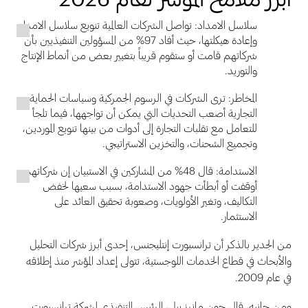
سلاسل الامداد: تواصل الشركات العالمية تنويع سلاسل الامداد
وإعادة هيكلتها، حيث أفاد 97% من المسؤولين التنفيذيين بأن
شركاتهم قامت أو ستقوم قريباً بتغيير بعض من أنماط الإنتاج
والتوريد.
المخاطر: ترى الشركات في الرسوم الجمركية وسياسات الحماية
التجارية أصعب التحديات التي يمكن أن تواجهها، فيما تلجأ
للتعامل مع تقلبات التجارة إلى أدوات من بينها تنويع الموردين،
وتجميع الشحنات، والتخزين الاستراتيجي.
الاستدامة: قال 48% من المشاركين في الاستبيان إن شركاتهم
أوقفت أو أبطأت جهود الاستدامة، بسبب سعيها لخفض
التكاليف، وتغير الأولويات، وصعوبة تحقيق العائد على
الاستثمار.
من الجدير بالذكر أن ترانسبورت إنتليجنس، إحدى أبرز شركات التحليل
والأبحاث في قطاع الخدمات اللوجستية، تتولى إعداد المؤشر منذ إطلاقه
في عام 2009.
ومن جانبه، قال جون مانرز بيل، الرئيس التنفيذي لشركة ترانسبورت