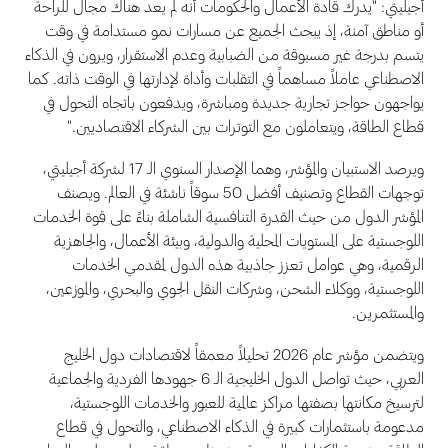
أجيليتي: "يدرك قادة الأعمال والحكومات أنه لم يعد هناك مجال للراحة
أو مناطق آمنة، إذ يبحث الجميع عن مسارات نمو مستدامة في وقت
يتسم بدرجة غير مسبوقة من الضبابية وعدم الاستقرار، ويرون في الذكاء
الاصطناعي عاملاً مساهماً في التقلبات وأداة لإدارتها في الوقت ذاته. كما
يواجهون حواجز تجارية جديدة ومباشرة، ويدفعون باتجاه التحول في
قطاع الطاقة، ويتعاملون مع التوترات بين الشركاء الاقتصاديين."
ويرصد الاستبيان والمؤشر، وهما الإصدار السنوي الـ 17 لشركة أجيليتي،
توجهات القطاع وتصنيف أفضل 50 سوقاً ناشئة في العالم. ويصنف
المؤشر الدول من حيث القدرة التنافسية الشاملة بناءً على قوة الخدمات
اللوجستية على المستويات المحلية والدولية، وبيئة الأعمال، والجاهزية
الرقمية، وهي عوامل تعزز جاذبية هذه الدول لمقدمي الخدمات
اللوجستية، ووكلاء الشحن، وشركات النقل الجوي والبحري، والموزعين،
والمستثمرين.
ويتضمن مؤشر عام 2026 تحليلاً معمقاً لاقتصادات دول الخليج
العربي، حيث تواصل الدول الخليجية الـ 6 جهودها الفردية والجماعية
لترسيخ مكانتها بصفتها مراكز عالمية للعبور والخدمات اللوجستية،
مدعومة باستثمارات كبيرة في الذكاء الاصطناعي، والتحول في قطاع