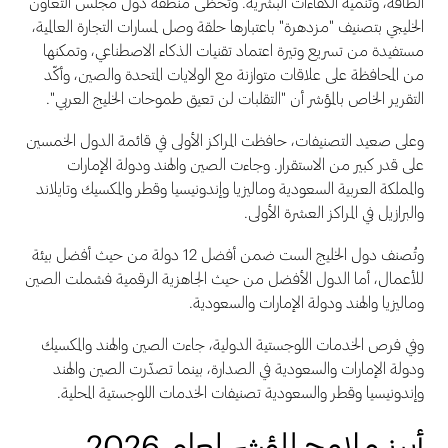
الطاقة، وتنمية الكفاءات البشرية. وتحظى منطقة دول مجلس التعاون
الخليجي بتصنيف "مزدهرة" باعتبارها حلقة وصل لمسارات التجارة العالمية،
مستفيدة من تسريع وتيرة اعتماد تقنيات الذكاء الاصطناعي، وتمكنها
من المحافظة على علاقات متوازنة مع الولايات المتحدة والصين، وأكّد
التقرير الخاص بالمؤشر أن "التقلبات لن تعيق طموحات الخليج العربي".
وعلى صعيد التصنيفات، حافظت المراكز الأولى في قائمة الدول الخمسين
على قدر كبير من الاستقرار. وجاءت الصين والهند ودولة الإمارات
والمملكة العربية السعودية وماليزيا وإندونيسيا وقطر والمكسيك وتايلاند
والبرازيل في المراكز العشرة الأولى.
وتُصنف دول الخليج الست ضمن أفضل 12 دولة من حيث أفضل بيئة
للأعمال، أما الدول الأفضل من حيث الجاهزية الرقمية فشملت الصين
وماليزيا والهند ودولة الإمارات والسعودية.
وفي فرص الخدمات اللوجستية الدولية، جاءت الصين والهند والمكسيك
ودولة الإمارات والسعودية في الصدارة، بينما تصدّرت الصين والهند
وإندونيسيا وقطر والسعودية تصنيفات الخدمات اللوجستية المحلية.
أبرز ملامح المؤشر لعام 2026