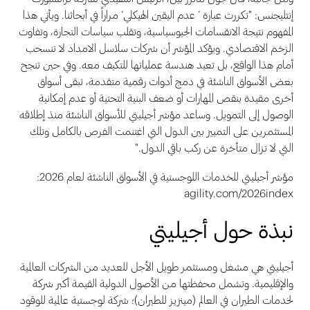
إنتليجنس: "تكررت عبارة ’ عدم اليقين الهيكلي‘ مراراً في أبحاثنا. ويأتي هذا
المفهوم نتيجة الانقسامات الجيوسياسية، وتقلب سياسات التجارة، وتفاوت
الزخم الاقتصادي. ويؤكد المؤشر أن شركات سلاسل الامداد لا تنسحب
أمام هذا الواقع، بل تعيد هندسة عملياتها للتكيف معه. وفي حين تنجح
بعض الأسواق الناشئة في دمج أدوات رقمية متقدمة، تبقى أسواق
أخرى مقيدة بنقص المهارات أو ضعف البنية التحتية أو عدم إمكانية
الوصول إلى التمويل. وساعد مؤشر أجيليتي للأسواق الناشئة منذ إطلاقه
المستثمرين على التمييز بين الدول التي اغتنمت الفرص بالكامل وتلك
التي لا تزال متأخرة عن ركب باقي الدول."
مؤشر أجيليتي للخدمات اللوجستية في الأسواق الناشئة لعام 2026:
agility.com/2026index
نبذة حول أجيليتي
أجيليتي هي مشغل ومستثمر طويل الأجل للعديد من الشركات العالمية
والإقليمية. وتشمل محفظتها من الأصول الدولية القيمة أكبر شركة
لخدمات الطيران في العالم (مينزيز للطيران)؛ شركة لوجستية عالمية للوقود