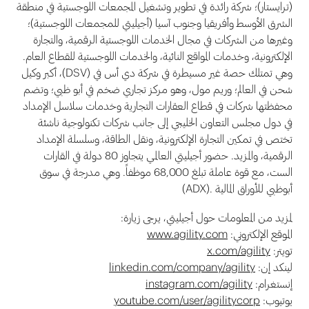
(ترايستار)؛ شركة رائدة في تطوير وتشغيل المجمعات اللوجستية في منطقة
الشرق الأوسط وأفريقيا وجنوب آسيا (أجيليتي للمجمعات اللوجستية)؛
وغيرها من الشركات في مجال الخدمات اللوجستية الرقمية، والتجارة
الإلكترونية، وخدمات المواقع النائية، والخدمات اللوجستية للقطاع العام.
وهي تمتلك حصة غير مسيطرة في شركة دي أس في (DSV)، أكبر وكيل
شحن في العالم؛ وريم مول، وهو مركز تجاري ضخم في أبو ظبي؛ وتضم
محفظتها شركات في قطاع العقارات التجارية وخدمات سلاسل الإمداد
في دول مجلس التعاون الخليجي إلى جانب شركات تكنولوجية ناشئة
تختص في تمكين التجارة الإلكترونية، ونقل الطاقة، وسلسلة الإمداد
الرقمية، والمزيد. حضور أجيليتي العالمي يتجاوز 80 دولة في القارات
الست، مع قوة عاملة تبلغ 68,000 موظفاً. وهي مدرجة في سوق
أبوظبي للأوراق المالية .(ADX)
لمزيد من المعلومات حول أجيليتي، يرجى زيارة:
الموقع الإلكتروني:
www.agility.com
تويتر:
x.com/agility
لينكد إن:
linkedin.com/company/agility
إنستغرام:
instagram.com/agility
يوتيوب:
youtube.com/user/agilitycorp