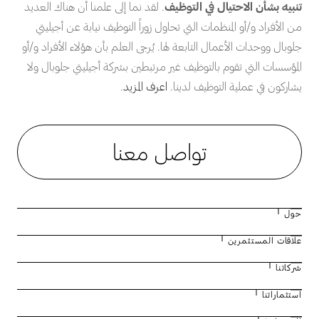
تنبيه بشأن الاحتيال في التوظيف
. لقد نما إلى علمنا أن هناك العديد
من الأفراد و/أو المنظمات التي تحاول زوراً التوظيف نيابة عن أجيليتي
جلوبال ووحدات الأعمال التابعة لها. يُرجى العلم بأن هؤلاء الأفراد و/أو
المؤسسات التي تقوم بالتوظيف غير مرتبطين بشركة أجيليتي جلوبال ولا
يشاركون في عملية التوظيف لدينا.
اعرف المزيد
.
تواصل معنا
حول
علاقات المستثمرين
نبذة عن أجيليتي
شركاتنا
مجلس الإدارة
التقرير السنوي لعام 2025
استثماراتنا
القيادة الإدارية
حقائق وأرقام
نظرة عامة على الأعمال